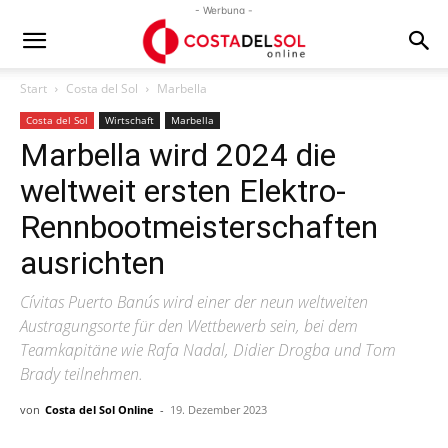
- Werbung -
Start
Costa del Sol
Marbella
Costa del Sol
Wirtschaft
Marbella
Marbella wird 2024 die
weltweit ersten Elektro-
Rennbootmeisterschaften
ausrichten
Cívitas Puerto Banús wird einer der neun weltweiten
Austragungsorte für den Wettbewerb sein, bei dem
Teamkapitäne wie Rafa Nadal, Didier Drogba und Tom
Brady teilnehmen.
von
Costa del Sol Online
-
19. Dezember 2023