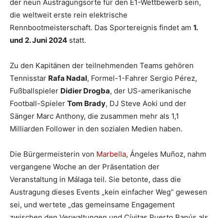
der neun Austragungsorte für den E1-Wettbewerb sein,
die weltweit erste rein elektrische
Rennbootmeisterschaft. Das Sportereignis findet am
1.
und 2. Juni 2024
statt.
Zu den Kapitänen der teilnehmenden Teams gehören
Tennisstar
Rafa Nadal
, Formel-1-Fahrer Sergio Pérez,
Fußballspieler
Didier Drogba
, der US-amerikanische
Football-Spieler
Tom Brady
, DJ Steve Aoki und der
Sänger Marc Anthony, die zusammen mehr als 1,1
Milliarden Follower in den sozialen Medien haben.
Die Bürgermeisterin von
Marbella
, Ángeles Muñoz, nahm
vergangene Woche an der Präsentation der
Veranstaltung in Málaga teil. Sie betonte, dass die
Austragung dieses Events „kein einfacher Weg“ gewesen
sei, und wertete „das gemeinsame Engagement
zwischen den Verwaltungen und Cívitas Puerto Banús als