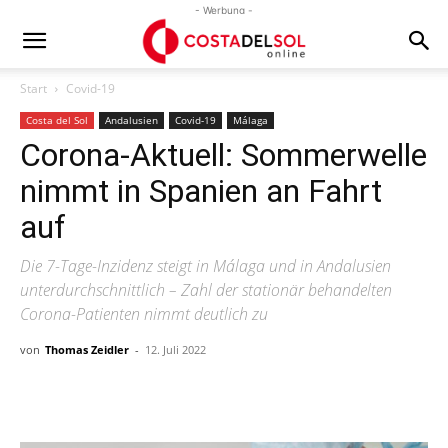
- Werbung -
Start
Covid-19
Costa del Sol
Andalusien
Covid-19
Málaga
Corona-Aktuell: Sommerwelle
nimmt in Spanien an Fahrt
auf
Die 7-Tage-Inzidenz steigt in Málaga und in Andalusien
unterdurchschnittlich – Zahl der stationär behandelten
Corona-Patienten nimmt deutlich zu
von
Thomas Zeidler
-
12. Juli 2022