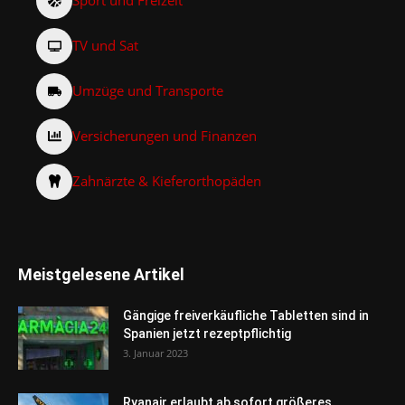
Sport und Freizeit
TV und Sat
Umzüge und Transporte
Versicherungen und Finanzen
Zahnärzte & Kieferorthopäden
Meistgelesene Artikel
Gängige freiverkäufliche Tabletten sind in
Spanien jetzt rezeptpflichtig
3. Januar 2023
Ryanair erlaubt ab sofort größeres