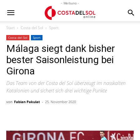
- Werbung -
Start
Costa del Sol
Sport
Costa del Sol
Sport
Málaga siegt dank bisher
bester Saisonleistung bei
Girona
Das Team von der Costa del Sol überzeugt im nasskalten
Katalonien und sichert sich drei wichtige Punkte
von
Fabian Pakulat
-
25. November 2020