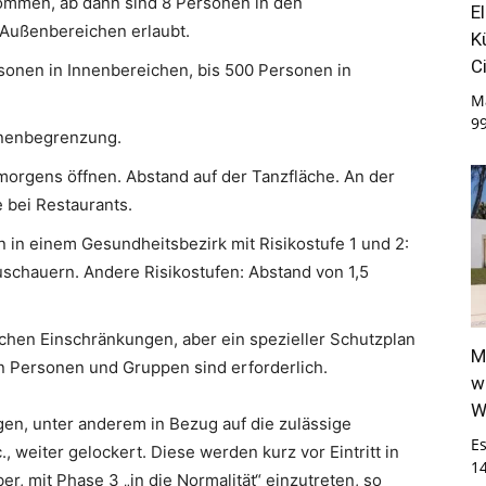
men, ab dann sind 8 Personen in den
E
 Außenbereichen erlaubt.
K
C
sonen in Innenbereichen, bis 500 Personen in
M
9
onenbegrenzung.
morgens öffnen. Abstand auf der Tanzfläche. An der
 bei Restaurants.
 in einem Gesundheitsbezirk mit Risikostufe 1 und 2:
Zuschauern. Andere Risikostufen: Abstand von 1,5
chen Einschränkungen, aber ein spezieller Schutzplan
M
n Personen und Gruppen sind erforderlich.
w
W
n, unter anderem in Bezug auf die zulässige
E
, weiter gelockert. Diese werden kurz vor Eintritt in
1
r, mit Phase 3 „in die Normalität“ einzutreten, so