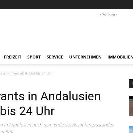
- Werbung -
FREIZEIT
SPORT
SERVICE
UNTERNEHMEN
IMMOBILIE
sien öffnen ab 9. Mai bis 24 Uhr
ants in Andalusien
 bis 24 Uhr
en in Andalusien nach dem Ende des Ausnahmezustandes
malität