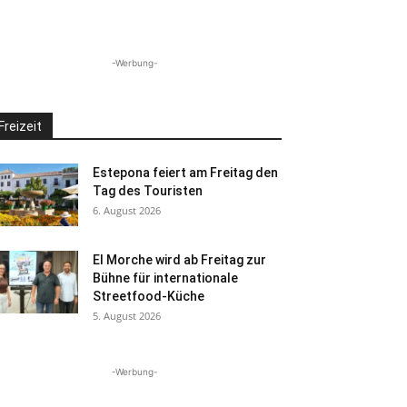
-Werbung-
Freizeit
Estepona feiert am Freitag den
Tag des Touristen
6. August 2026
El Morche wird ab Freitag zur
Bühne für internationale
Streetfood-Küche
5. August 2026
-Werbung-