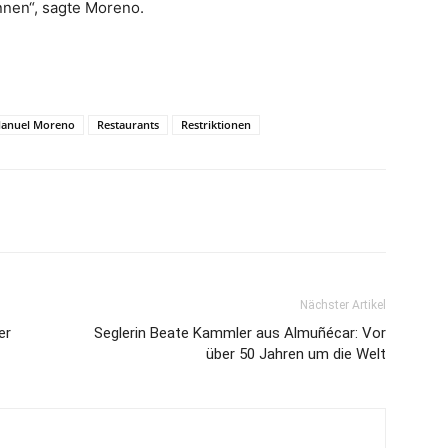
nnen“, sagte Moreno.
Manuel Moreno
Restaurants
Restriktionen
Nächster Artikel
er
Seglerin Beate Kammler aus Almuñécar: Vor
über 50 Jahren um die Welt