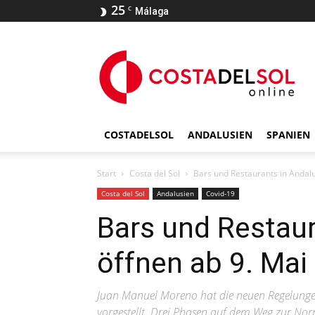
25
C
Málaga
COSTADELSOL
ANDALUSIEN
SPANIEN
Start
Costa del Sol
Bars und Restaurants in Andalu
Costa del Sol
Andalusien
Covid-19
Bars und Restaur
öffnen ab 9. Mai
Juan Manuel Moreno hat die neuen Regelung
vorgestellt. Drei Phasen auf dem Weg zur Nor