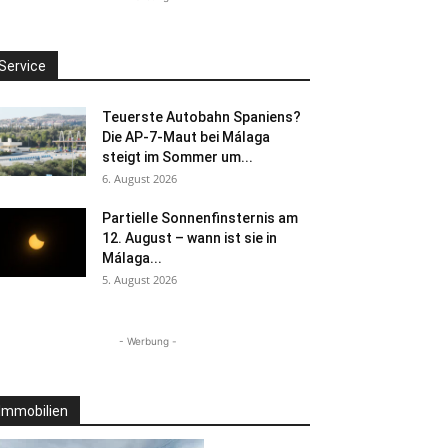
Service
Teuerste Autobahn Spaniens?
Die AP-7-Maut bei Málaga
steigt im Sommer um...
6. August 2026
Partielle Sonnenfinsternis am
12. August – wann ist sie in
Málaga...
5. August 2026
- Werbung -
Immobilien