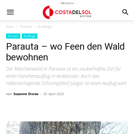
- Werbung -
Start
Freizeit
Ausflüge
Freizeit
Ausflüge
Parauta – wo Feen den Wald
bewohnen
Der Märchenwald in Parauta ist ein zauberhaftes Ziel für
einen Familienausflug in Andalusien. Auch das
nebenanliegende Schlumpfdorf Júzgar ist einen Ausflug wert
von
Susanne Drews
-
29. April 2023