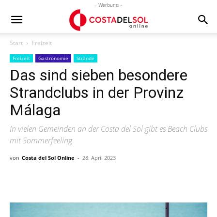
- Werbung -
Start
Freizeit
Freizeit
Gastronomie
Strände
Das sind sieben besondere
Strandclubs in der Provinz
Málaga
In vielen Gemeinden an der Costa del Sol gibt es Beach Clubs
mit Sommerfeeling
von
Costa del Sol Online
-
28. April 2023