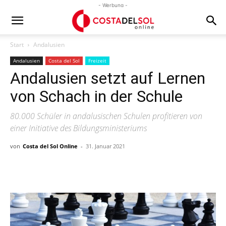
- Werbung -
Start
Andalusien
Andalusien
Costa del Sol
Freizeit
Andalusien setzt auf Lernen
von Schach in der Schule
80.000 Schüler in andalusischen Schulen profitieren von
einer Initiative des Bildungsministeriums
von
Costa del Sol Online
-
31. Januar 2021