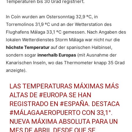
Temperaturen bis 30 Grad registriert.
In Coín wurden am Ostersonntag 32,9 ºC, in
Torremolinos 31,9 ºC und an der Wetterstation des
Flughafens Málaga 33,1 ºC gemessen. Nach Angaben des
lokalen Wetterdienstes Storm Málaga war nicht nur die
höchste Temperatur
auf der spanischen Halbinsel,
sondern sogar
innerhalb Europas
(mit Ausnahme der
Kanarischen Inseln, wo das Thermometer knapp 35 Grad
anzeigte).
LAS TEMPERATURAS MÁXIMAS MÁS
ALTAS DE
#EUROPA
SE HAN
REGISTRADO EN
#ESPAÑA
. DESTACA
#MÁLAGAAEROPUERTO
CON 33,1°.
NUEVA MÁXIMA ABSOLUTA PARA UN
MES DE ABRIL DESDE QUE SE