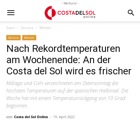
- Werbung -
Start
Service
Wetter
Service
Wetter
Nach Rekordtemperaturen
am Wochenende: An der
Costa del Sol wird es frischer
Málaga und Coín verzeichneten am Ostersonntag die
höchsten Temperaturen auf der spanischen Halbinsel. Die
Woche hat mit einem Temperaturrückgang von 10 Grad
begonnen.
von
Costa del Sol Online
-
19. April 2022