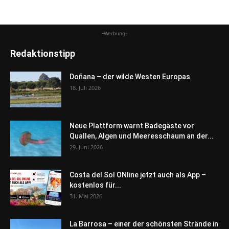
-Werbung-
Redaktionstipp
Doñana – der wilde Westen Europas
18. Juli 2026
Neue Plattform warnt Badegäste vor
Quallen, Algen und Meeresschaum an der...
29. Juni 2026
Costa del Sol ONline jetzt auch als App –
kostenlos für...
31. Mai 2026
La Barrosa – einer der schönsten Strände in