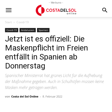
- Werbung -
Start
Covid-19
Covid-19
Andalusien
Spanien
Jetzt ist es offiziell: Die
Maskenpflicht im Freien
entfällt in Spanien ab
Donnerstag
Spanischer Ministerrat hat grünes Licht für die Aufhebung
der Maßnahme gegeben. Auch in Schulhöfen müssen keine
Masken mehr getragen werden.
von
Costa del Sol Online
-
8. Februar 2022