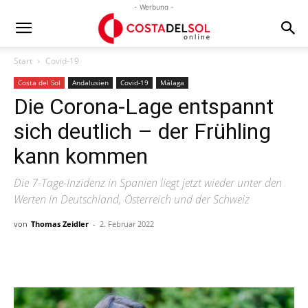
- Werbung -
Start
Covid-19
Costa del Sol
Andalusien
Covid-19
Málaga
Die Corona-Lage entspannt
sich deutlich – der Frühling
kann kommen
Die 7-Tage-Inzidenz in Spanien liegt jetzt wieder unter den
Werten in Deutschland, Österreich und der Schweiz
von
Thomas Zeidler
-
2. Februar 2022