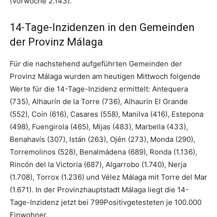
(Vorwoche 2.143).
14-Tage-Inzidenzen in den Gemeinden
der Provinz Málaga
Für die nachstehend aufgeführten Gemeinden der
Provinz Málaga wurden am heutigen Mittwoch folgende
Werte für die 14-Tage-Inzidenz ermittelt: Antequera
(735), Alhaurín de la Torre (736), Alhaurín El Grande
(552), Coín (616), Casares (558), Manilva (416), Estepona
(498), Fuengirola (465), Mijas (483), Marbella (433),
Benahavís (307), Istán (263), Ojén (273), Monda (290),
Torremolinos (528), Benalmádena (689), Ronda (1.136),
Rincón del la Victoria (687), Algarrobo (1.740), Nerja
(1.708), Torrox (1.236) und Vélez Málaga mit Torre del Mar
(1.671). In der Provinzhauptstadt Málaga liegt die 14-
Tage-Inzidenz jetzt bei 799Positivgetesteten je 100.000
Einwohner.