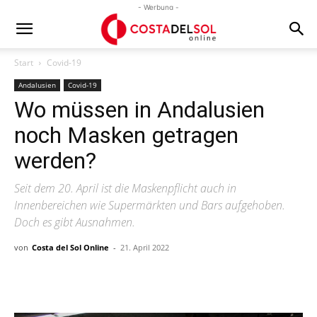
- Werbung -
Start
Covid-19
Andalusien
Covid-19
Wo müssen in Andalusien
noch Masken getragen
werden?
Seit dem 20. April ist die Maskenpflicht auch in
Innenbereichen wie Supermärkten und Bars aufgehoben.
Doch es gibt Ausnahmen.
von
Costa del Sol Online
-
21. April 2022