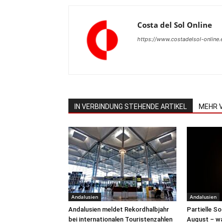
Costa del Sol Online
https://www.costadelsol-online.
IN VERBINDUNG STEHENDE ARTIKEL
MEHR 
Andalusien
Andalusien
Andalusien meldet Rekordhalbjahr
Partielle S
bei internationalen Touristenzahlen
August – wa