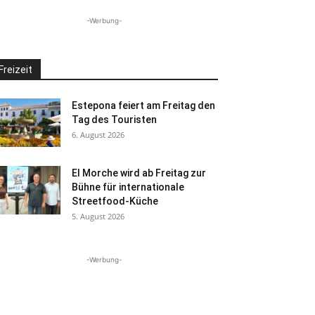
-Werbung-
Freizeit
Estepona feiert am Freitag den
Tag des Touristen
6. August 2026
El Morche wird ab Freitag zur
Bühne für internationale
Streetfood-Küche
5. August 2026
-Werbung-