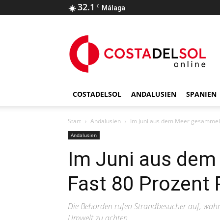
32.1
C
Málaga
COSTADELSOL
ANDALUSIEN
SPANIEN
Start
Andalusien
Im Juni aus dem Meer gesammelt:
Andalusien
Im Juni aus dem
Fast 80 Prozent 
Die Behörden rufen Strandbesucher auf, währ
Umwelt zu achten