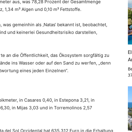
kmeter aus, was 78,28 Prozent der Gesamtmenge
z, 1,34 m³ Algen und 0,10 m³ Fettstoffe.
as gemeinhin als ‚Natas‘ bekannt ist, beobachtet,
ind und keinerlei Gesundheitsrisiko darstellen,
E
e an die Öffentlichkeit, das Ökosystem sorgfältig zu
A
ände ins Wasser oder auf den Sand zu werfen, „denn
B
ntwortung eines jeden Einzelnen“.
3
meter, in Casares 0,40, in Estepona 3,21, in
a 6,30, in Mijas 3,03 und in Torremolinos 2,57
 del Sol Occidental hat 635.312 Euro in die Erhaltung