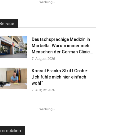
- Werbung -
Service
Deutschsprachige Medizin in
Marbella: Warum immer mehr
Menschen der German Clinic...
7. August 2026
Konsul Franko Stritt Grohe:
„Ich fühle mich hier einfach
wohl“
7. August 2026
- Werbung -
Immobilien