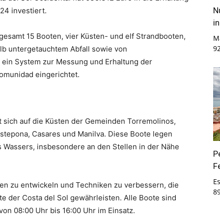
N
24 investiert.
i
gesamt 15 Booten, vier Küsten- und elf Strandbooten,
M
9
 untergetauchtem Abfall sowie von
 ein System zur Messung und Erhaltung der
omunidad eingerichtet.
t sich auf die Küsten der Gemeinden Torremolinos,
Estepona, Casares und Manilva. Diese Boote legen
 Wassers, insbesondere an den Stellen in der Nähe
P
F
E
ien zu entwickeln und Techniken zu verbessern, die
8
e der Costa del Sol gewährleisten. Alle Boote sind
on 08:00 Uhr bis 16:00 Uhr im Einsatz.