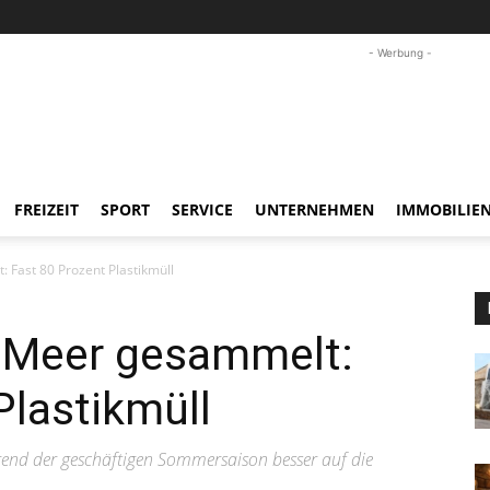
- Werbung -
FREIZEIT
SPORT
SERVICE
UNTERNEHMEN
IMMOBILIE
 Fast 80 Prozent Plastikmüll
 Meer gesammelt:
Plastikmüll
end der geschäftigen Sommersaison besser auf die