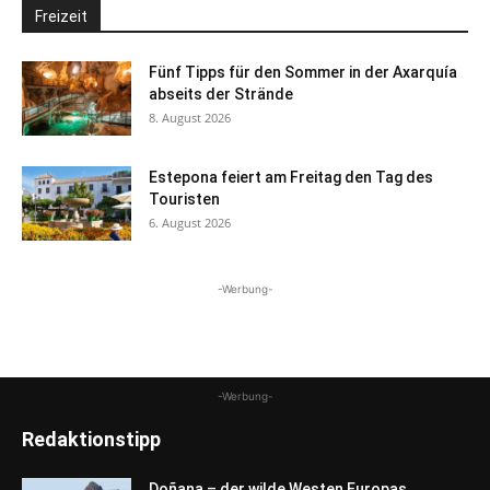
Freizeit
Fünf Tipps für den Sommer in der Axarquía
abseits der Strände
8. August 2026
Estepona feiert am Freitag den Tag des
Touristen
6. August 2026
-Werbung-
-Werbung-
Redaktionstipp
Doñana – der wilde Westen Europas