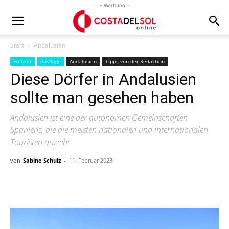
- Werbung -
Start
Andalusien
Freizeit
Ausflüge
Andalusien
Tipps von der Redaktion
Diese Dörfer in Andalusien
sollte man gesehen haben
Andalusien ist eine der autonomen Gemeinschaften
Spaniens, die die meisten nationalen und internationalen
Touristen anzieht
von
Sabine Schulz
-
11. Februar 2023