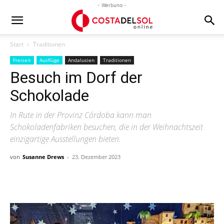
- Werbung -
Start
Traditionen
Freizeit
Ausflüge
Andalusien
Traditionen
Besuch im Dorf der
Schokolade
In Rute in der Provinz Córdoba kann man
Schokoladenfabriken besuchen, die in der Weihnachtszeit
einzigartige Ausstellungen bieten.
von
Susanne Drews
-
23. Dezember 2023