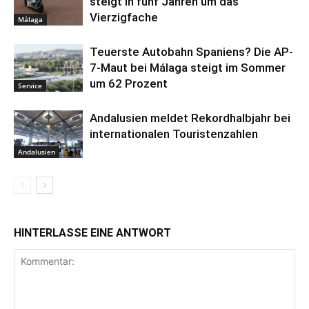
steigt in fünf Jahren um das
Vierzigfache
Málaga
Teuerste Autobahn Spaniens? Die AP-
7-Maut bei Málaga steigt im Sommer
um 62 Prozent
Service
Andalusien meldet Rekordhalbjahr bei
internationalen Touristenzahlen
Andalusien
HINTERLASSE EINE ANTWORT