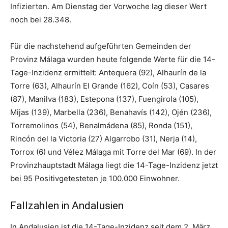
Infizierten. Am Dienstag der Vorwoche lag dieser Wert
noch bei 28.348.
Für die nachstehend aufgeführten Gemeinden der
Provinz Málaga wurden heute folgende Werte für die 14-
Tage-Inzidenz ermittelt: Antequera (92), Alhaurín de la
Torre (63), Alhaurín El Grande (162), Coín (53), Casares
(87), Manilva (183), Estepona (137), Fuengirola (105),
Mijas (139), Marbella (236), Benahavís (142), Ojén (236),
Torremolinos (54), Benalmádena (85), Ronda (151),
Rincón del la Victoria (27) Algarrobo (31), Nerja (14),
Torrox (6) und Vélez Málaga mit Torre del Mar (69). In der
Provinzhauptstadt Málaga liegt die 14-Tage-Inzidenz jetzt
bei 95 Positivgetesteten je 100.000 Einwohner.
Fallzahlen in Andalusien
In Andalusien ist die 14-Tage-Inzidenz seit dem 2. März