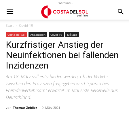
- Werbung -
Start
Covid-19
Costa del Sol
Andalusien
Covid-19
Málaga
Kurzfristiger Anstieg der
Neuinfektionen bei fallenden
Inzidenzen
Am 18. März soll entschieden werden, ob der Verkehr
zwischen den Provinzen freigegeben wird. Spanisches
Fremdenverkehrsamt erwartet im Mai erste Reisewelle aus
Deutschland.
von
Thomas Zeidler
-
9. März 2021