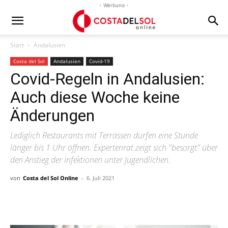
- Werbung -
Start
Andalusien
Costa del Sol
Andalusien
Covid-19
Covid-Regeln in Andalusien:
Auch diese Woche keine
Änderungen
Lediglich Restaurants mit Terrassen dürfen eine Stunde
länger bis 1 Uhr öffnen. Expertenrat zeigt sich "besorgt" über
den Anstieg der Infektionen unter Jugendlichen.
von
Costa del Sol Online
-
6. Juli 2021