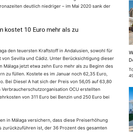
ronazeiten deutlich niedriger – im Mai 2020 sank der
en kostet 10 Euro mehr als zu
ga den teuersten Kraftstoff in Andalusien, sowohl für
W
gt von Sevilla und Cádiz. Unter Berücksichtigung dieser
D
n Málaga jetzt etwa zehn Euro mehr als zu Beginn des
T
rn zu füllen. Kostete es im Januar noch 62,35 Euro,
4
ro. Bei Diesel A hat sich der Preis von 56,05 auf 63,80
n Verbraucherschutzorganisation OCU erstellten
ehrkosten von 311 Euro bei Benzin und 250 Euro bei
len in Málaga versichern, dass diese Preiserhöhung
s zurückzuführen ist, der 36 Prozent des gesamten