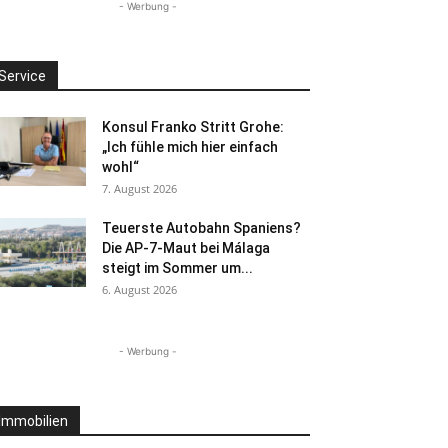
- Werbung -
Service
Konsul Franko Stritt Grohe:
„Ich fühle mich hier einfach
wohl“
7. August 2026
Teuerste Autobahn Spaniens?
Die AP-7-Maut bei Málaga
steigt im Sommer um...
6. August 2026
- Werbung -
Immobilien