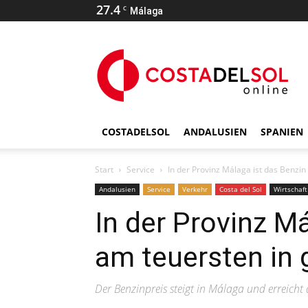
27.4
C
Málaga
COSTADELSOL
ANDALUSIEN
SPANIEN
Start
Service
In der Provinz Málaga ist das Benzi
Andalusien
Service
Verkehr
Costa del Sol
Wirtschaft
In der Provinz M
am teuersten in 
Der Benzinpreis steigt in Málaga und erreic