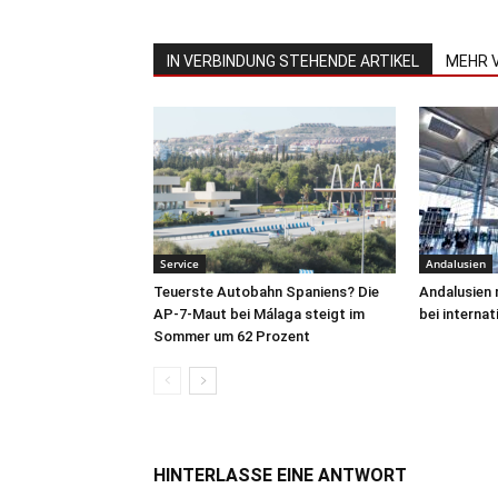
IN VERBINDUNG STEHENDE ARTIKEL
MEHR 
Service
Andalusien
Teuerste Autobahn Spaniens? Die
Andalusien 
AP-7-Maut bei Málaga steigt im
bei interna
Sommer um 62 Prozent
HINTERLASSE EINE ANTWORT