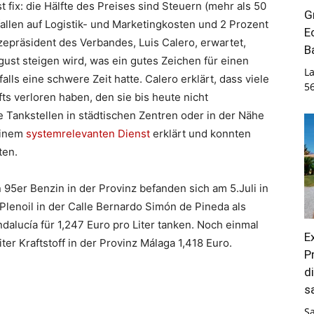
t fix: die Hälfte des Preises sind Steuern (mehr als 50
G
fallen auf Logistik- und Marketingkosten und 2 Prozent
E
epräsident des Verbandes, Luis Calero, erwartet,
B
gust steigen wird, was ein gutes Zeichen für einen
La
lls eine schwere Zeit hatte. Calero erklärt, dass viele
5
ts verloren haben, den sie bis heute nicht
e Tankstellen in städtischen Zentren oder in der Nähe
einem
systemrelevanten Dienst
erklärt und konnten
ten.
n 95er Benzin in der Provinz befanden sich am 5.Juli in
lenoil in der Calle Bernardo Simón de Pineda als
alucía für 1,247 Euro pro Liter tanken. Noch einmal
E
ter Kraftstoff in der Provinz Málaga 1,418 Euro.
P
d
s
S