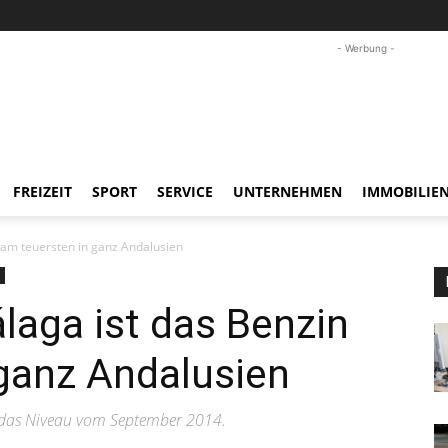
- Werbung -
FREIZEIT
SPORT
SERVICE
UNTERNEHMEN
IMMOBILIE
n am teuersten in ganz Andalusien
álaga ist das Benzin
ganz Andalusien
ht das Niveau vom September 2014.