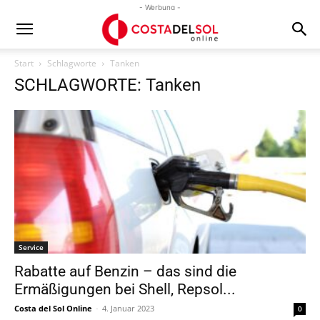
- Werbung -
Start
Schlagworte
Tanken
SCHLAGWORTE: Tanken
Service
Rabatte auf Benzin – das sind die
Ermäßigungen bei Shell, Repsol...
Costa del Sol Online
-
4. Januar 2023
0