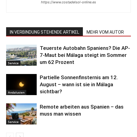
https://www.costadelsol-online.es
IN VERBINDUNG STEHENDE ARTIKEL
MEHR VOM AUTOR
Teuerste Autobahn Spaniens? Die AP-
7-Maut bei Málaga steigt im Sommer
um 62 Prozent
Service
Partielle Sonnenfinsternis am 12.
August – wann ist sie in Málaga
sichtbar?
Andalusien
Remote arbeiten aus Spanien – das
muss man wissen
Service