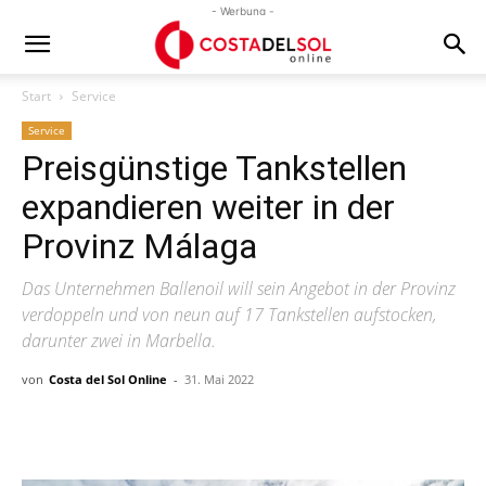
- Werbung -
Start
Service
Service
Preisgünstige Tankstellen
expandieren weiter in der
Provinz Málaga
Das Unternehmen Ballenoil will sein Angebot in der Provinz
verdoppeln und von neun auf 17 Tankstellen aufstocken,
darunter zwei in Marbella.
von
Costa del Sol Online
-
31. Mai 2022