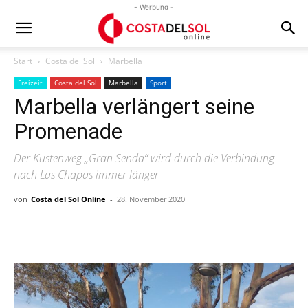
- Werbung -
Start
Costa del Sol
Marbella
Freizeit
Costa del Sol
Marbella
Sport
Marbella verlängert seine
Promenade
Der Küstenweg „Gran Senda“ wird durch die Verbindung
nach Las Chapas immer länger
von
Costa del Sol Online
-
28. November 2020