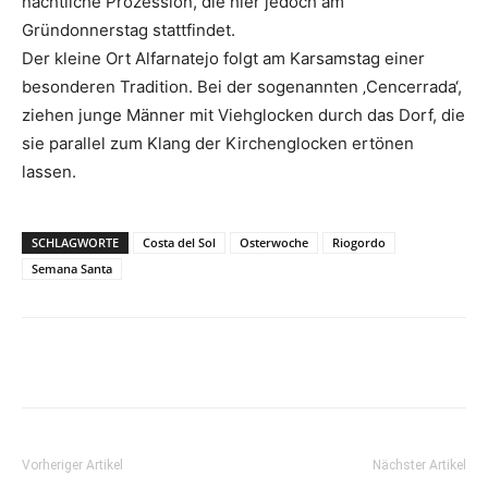
nächtliche Prozession, die hier jedoch am
Gründonnerstag stattfindet.
Der kleine Ort Alfarnatejo folgt am Karsamstag einer
besonderen Tradition. Bei der sogenannten ‚Cencerrada‘,
ziehen junge Männer mit Viehglocken durch das Dorf, die
sie parallel zum Klang der Kirchenglocken ertönen
lassen.
SCHLAGWORTE
Costa del Sol
Osterwoche
Riogordo
Semana Santa
Vorheriger Artikel
Nächster Artikel