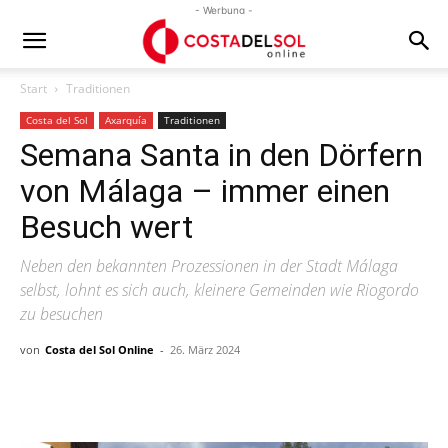
- Werbung -
Start
Traditionen
Costa del Sol
Axarquía
Traditionen
Semana Santa in den Dörfern
von Málaga – immer einen
Besuch wert
Neben den bekannten Prozessionen in der Stadt Málaga
selbst, lohnt es sich auch, kleinere Gemeinden wie Riogordo
zu besuchen
von
Costa del Sol Online
-
26. März 2024