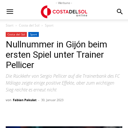
- Werbung -
Start
Costa del Sol
Sport
Costa del Sol
Sport
Nullnummer in Gijón beim
ersten Spiel unter Trainer
Pellicer
Die Rückkehr von Sergio Pellicer auf die Trainerbank des FC
Málaga zeigte einige positive Effekte, aber zum wichtigen
Sieg reichte es erneut nicht
von
Fabian Pakulat
-
30. Januar 2023