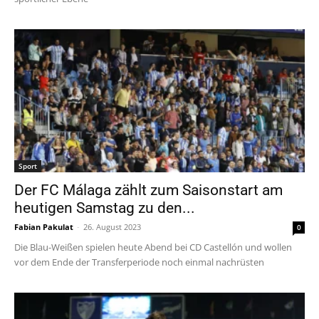
Sport
Der FC Málaga zählt zum Saisonstart am
heutigen Samstag zu den...
Fabian Pakulat
-
26. August 2023
0
Die Blau-Weißen spielen heute Abend bei CD Castellón und wollen
vor dem Ende der Transferperiode noch einmal nachrüsten