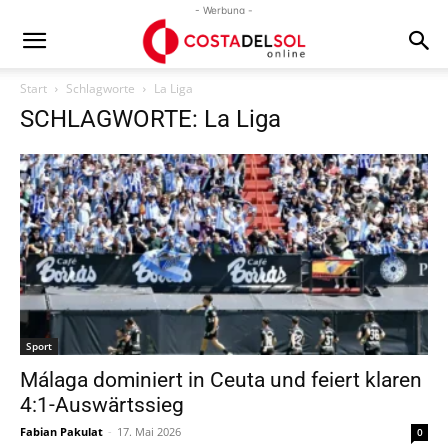
- Werbung -
Start
Schlagworte
La Liga
SCHLAGWORTE: La Liga
Sport
Málaga dominiert in Ceuta und feiert klaren
4:1-Auswärtssieg
Fabian Pakulat
-
17. Mai 2026
0