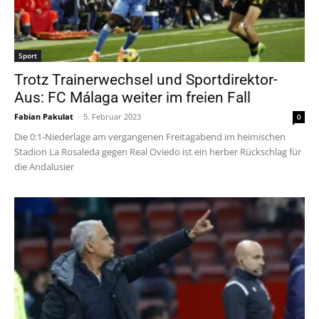
Sport
Trotz Trainerwechsel und Sportdirektor-
Aus: FC Málaga weiter im freien Fall
Fabian Pakulat
-
5. Februar 2023
0
Die 0:1-Niederlage am vergangenen Freitagabend im heimischen
Stadion La Rosaleda gegen Real Oviedo ist ein herber Rückschlag für
die Andalusier