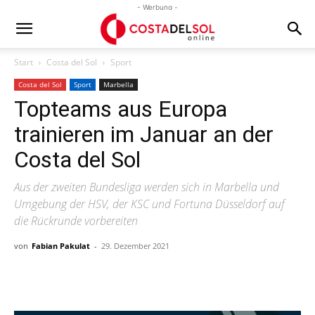
- Werbung -
Start
Costa del Sol
Sport
Costa del Sol
Sport
Marbella
Topteams aus Europa
trainieren im Januar an der
Costa del Sol
Aus der zweiten Bundesliga werden sich in Marbella und
Umgebung der HSV, der KSC und Fortuna Düsseldorf auf
die Rückrunde vorbereiten
von
Fabian Pakulat
-
29. Dezember 2021