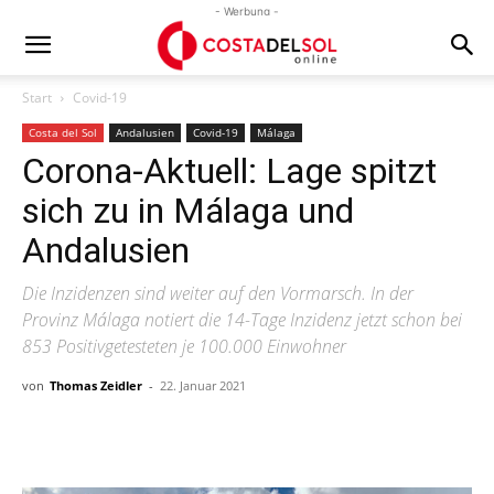
- Werbung -
Start
Covid-19
Costa del Sol
Andalusien
Covid-19
Málaga
Corona-Aktuell: Lage spitzt
sich zu in Málaga und
Andalusien
Die Inzidenzen sind weiter auf den Vormarsch. In der
Provinz Málaga notiert die 14-Tage Inzidenz jetzt schon bei
853 Positivgetesteten je 100.000 Einwohner
von
Thomas Zeidler
-
22. Januar 2021