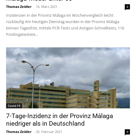
Thomas Zeidler
-
16. März 2021
0
Inzidenzen in der Provinz Málaga im Wochenvergleich leicht
rückläufig Am heutigen Dienstag wurden in der Provinz Málaga
binnen Tagesfrist, mittels PCR-Tests und Antigen-Schnelltests, 116
Positivgetestete...
Covid-19
7-Tage-Inzidenz in der Provinz Málaga
niedriger als in Deutschland
Thomas Zeidler
-
26. Februar 2021
0