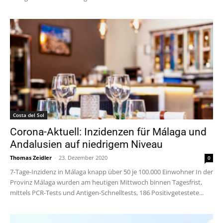
Costa del Sol
Corona-Aktuell: Inzidenzen für Málaga und
Andalusien auf niedrigem Niveau
Thomas Zeidler
-
23. Dezember 2020
0
7-Tage-Inzidenz in Málaga knapp über 50 je 100.000 Einwohner In der
Provinz Málaga wurden am heutigen Mittwoch binnen Tagesfrist,
mittels PCR-Tests und Antigen-Schnelltests, 186 Positivgetestete...