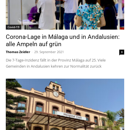
Covid-19
Corona-Lage in Málaga und in Andalusien:
alle Ampeln auf grün
Thomas Zeidler
-
29. September 2021
0
Die 7-Tage-Inzidenz fällt in der Provinz Málaga auf 25. Viele
Gemeinden in Andalusien kehren zur Normalität zurück