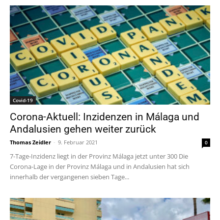
Covid-19
Corona-Aktuell: Inzidenzen in Málaga und
Andalusien gehen weiter zurück
Thomas Zeidler
-
9. Februar 2021
0
7-Tage-Inzidenz liegt in der Provinz Málaga jetzt unter 300 Die
Corona-Lage in der Provinz Málaga und in Andalusien hat sich
innerhalb der vergangenen sieben Tage...