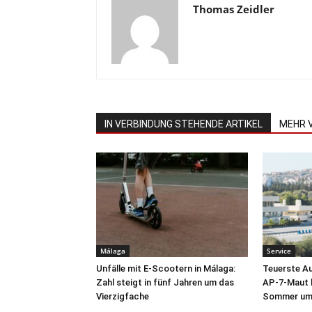
Thomas Zeidler
IN VERBINDUNG STEHENDE ARTIKEL
MEHR 
Málaga
Service
Unfälle mit E-Scootern in Málaga:
Teuerste A
Zahl steigt in fünf Jahren um das
AP-7-Maut b
Vierzigfache
Sommer um 