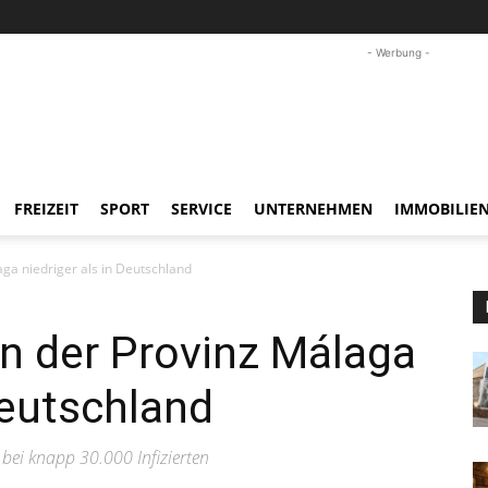
- Werbung -
FREIZEIT
SPORT
SERVICE
UNTERNEHMEN
IMMOBILIE
aga niedriger als in Deutschland
in der Provinz Málaga
Deutschland
t bei knapp 30.000 Infizierten