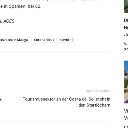
e in Spanien, bei 82.
D
I, AGES,
N
J
-Inzidenz in Málaga
Corona-Virus
Covid-19
Va
2
Nächster Artikel
n-
Tourismussektor an der Costa del Sol steht in
den Startlöchern
V
V
Ca