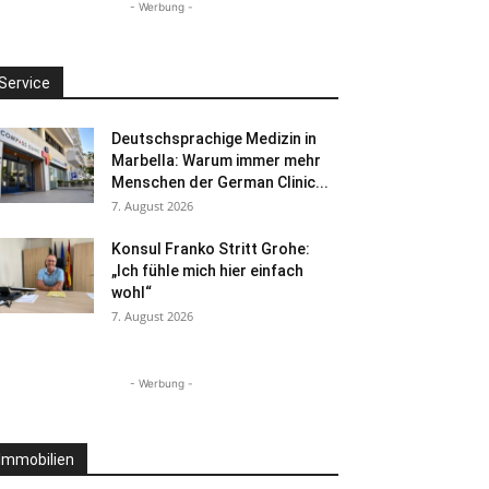
- Werbung -
Service
Deutschsprachige Medizin in
Marbella: Warum immer mehr
Menschen der German Clinic...
7. August 2026
Konsul Franko Stritt Grohe:
„Ich fühle mich hier einfach
wohl“
7. August 2026
- Werbung -
Immobilien