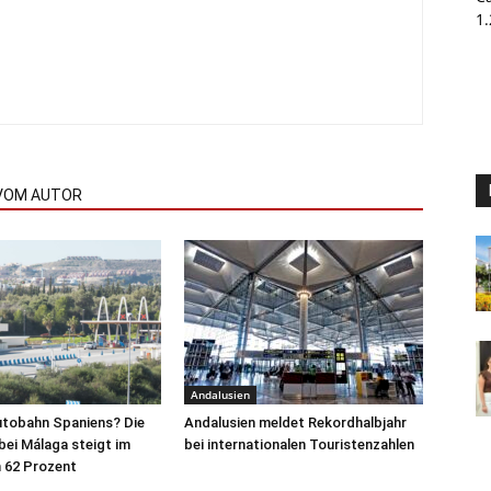
1
VOM AUTOR
Andalusien
utobahn Spaniens? Die
Andalusien meldet Rekordhalbjahr
ei Málaga steigt im
bei internationalen Touristenzahlen
62 Prozent