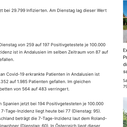
tzt bei 29.799 Infizierten. Am Dienstag lag dieser Wert
 Dienstag von 259 auf 197 Positivgetestete je 100.000
E
denz ist in Andalusien im selben Zeitraum von 87 auf
P
fallen.
d
s
n Covid-19 erkrankte Patienten in Andalusien ist
S
352 auf 1.985 Patienten gefallen. Im gleichen
7
betten von 564 auf 483 verringert.
 Spanien jetzt bei 194 Positivgetesteten je 100.000
 7-Tage-Inzidenz liegt heute bei 77 (Dienstag: 95).
schland beträgt die 7-Tage-Inzidenz laut dem Roland-
Einwohner (Dienstag: 60). In Österreich liegt dieser