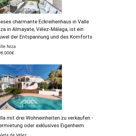
ieses charmante Eckreihenhaus in Valle
iza in Almayate, Vélez-Málaga, ist ein
uwel der Entspannung und des Komforts
lle Niza
98.000€
illa mit drei Wohneinheiten zu verkaufen -
ermietung oder exklusives Eigenheim
leta de Vélez