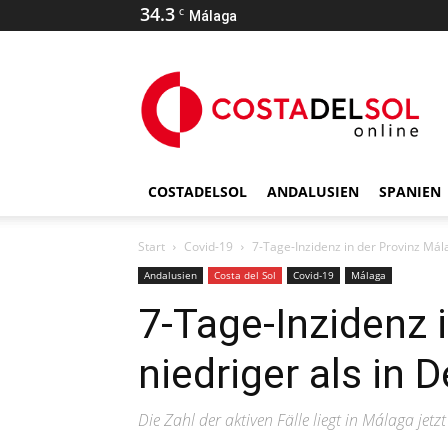
34.3
C
Málaga
COSTADELSOL
ANDALUSIEN
SPANIEN
Start
Covid-19
7-Tage-Inzidenz in der Provinz Mál
Andalusien
Costa del Sol
Covid-19
Málaga
7-Tage-Inzidenz 
niedriger als in 
Die Zahl der aktiven Fälle liegt in Málaga jetz