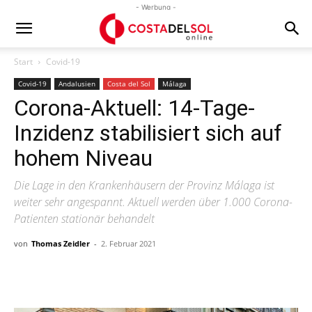
- Werbung -
Start
Covid-19
Covid-19
Andalusien
Costa del Sol
Málaga
Corona-Aktuell: 14-Tage-
Inzidenz stabilisiert sich auf
hohem Niveau
Die Lage in den Krankenhäusern der Provinz Málaga ist
weiter sehr angespannt. Aktuell werden über 1.000 Corona-
Patienten stationär behandelt
von
Thomas Zeidler
-
2. Februar 2021