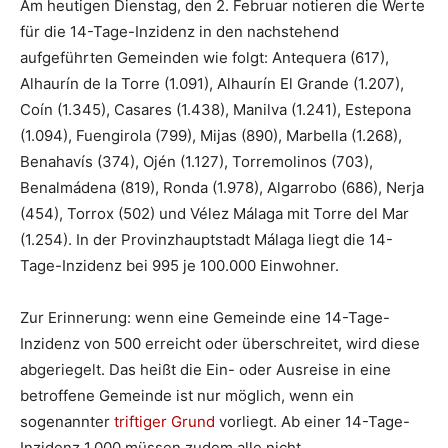
Am heutigen Dienstag, den 2. Februar notieren die Werte
für die 14-Tage-Inzidenz in den nachstehend
aufgeführten Gemeinden wie folgt: Antequera (617),
Alhaurín de la Torre (1.091), Alhaurín El Grande (1.207),
Coín (1.345), Casares (1.438), Manilva (1.241), Estepona
(1.094), Fuengirola (799), Mijas (890), Marbella (1.268),
Benahavís (374), Ojén (1.127), Torremolinos (703),
Benalmádena (819), Ronda (1.978), Algarrobo (686), Nerja
(454), Torrox (502) und Vélez Málaga mit Torre del Mar
(1.254). In der Provinzhauptstadt Málaga liegt die 14-
Tage-Inzidenz bei 995 je 100.000 Einwohner.
Zur Erinnerung: wenn eine Gemeinde eine 14-Tage-
Inzidenz von 500 erreicht oder überschreitet, wird diese
abgeriegelt. Das heißt die Ein- oder Ausreise in eine
betroffene Gemeinde ist nur möglich, wenn ein
sogenannter
triftiger Grund
vorliegt. Ab einer 14-Tage-
Inzidenz 1.000 müssen zudem alle nicht