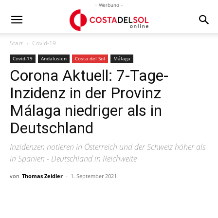
- Werbung -
Start
Covid-19
Covid-19
Andalusien
Costa del Sol
Málaga
Corona Aktuell: 7-Tage-
Inzidenz in der Provinz
Málaga niedriger als in
Deutschland
Inzidenzen notieren in Österreich und der Schweiz höher als
in Spanien - Deutschland in Reichweite
von
Thomas Zeidler
-
1. September 2021