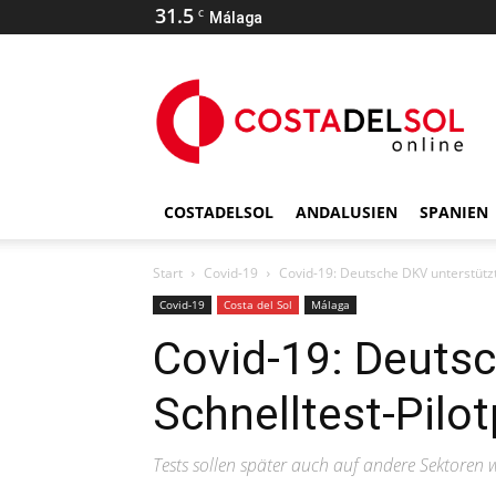
31.5
C
Málaga
COSTADELSOL
ANDALUSIEN
SPANIEN
Start
Covid-19
Covid-19: Deutsche DKV unterstützt
Covid-19
Costa del Sol
Málaga
Covid-19: Deutsc
Schnelltest-Pilot
Tests sollen später auch auf andere Sektoren