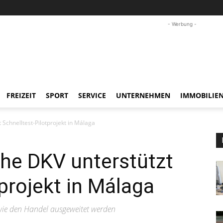
- Werbung -
FREIZEIT
SPORT
SERVICE
UNTERNEHMEN
IMMOBILIE
 Schnelltest-Pilotprojekt in Málaga
he DKV unterstützt
projekt in Málaga
 wie den Handel ausgeweitet werden