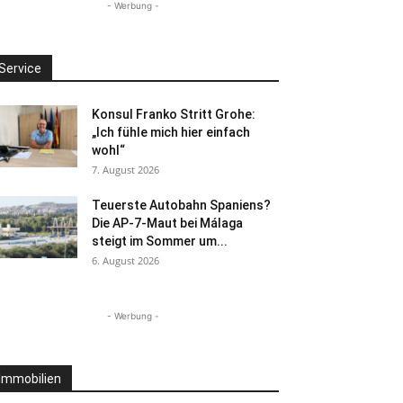
- Werbung -
Service
Konsul Franko Stritt Grohe:
„Ich fühle mich hier einfach
wohl“
7. August 2026
Teuerste Autobahn Spaniens?
Die AP-7-Maut bei Málaga
steigt im Sommer um...
6. August 2026
- Werbung -
Immobilien