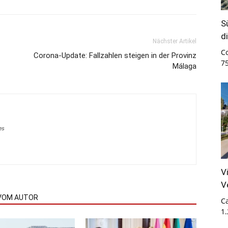
S
d
Nächster Artikel
C
Corona-Update: Fallzahlen steigen in der Provinz
7
Málaga
es
V
V
VOM AUTOR
Ca
1