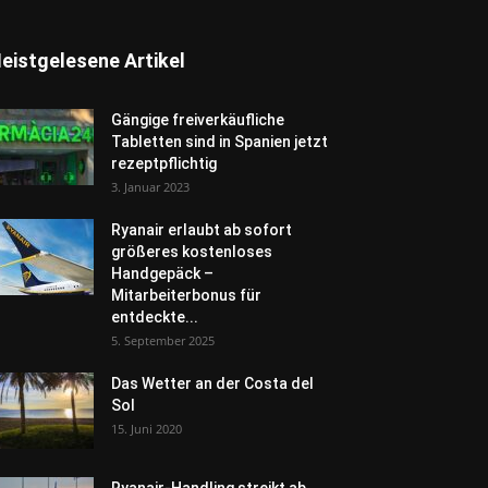
eistgelesene Artikel
Gängige freiverkäufliche
Tabletten sind in Spanien jetzt
rezeptpflichtig
3. Januar 2023
Ryanair erlaubt ab sofort
größeres kostenloses
Handgepäck –
Mitarbeiterbonus für
entdeckte...
5. September 2025
Das Wetter an der Costa del
Sol
15. Juni 2020
Ryanair-Handling streikt ab