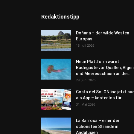
Redaktionstipp
Doñana – der wilde Westen
Europas
18. Juli 2026
Neue Plattform warnt
Badegäste vor Quallen, Algen
und Meeresschaum an der...
29. Juni 2026
Costa del Sol ONline jetzt au
als App – kostenlos für...
31. Mai 2026
La Barrosa – einer der
schönsten Strände in
Andalusien