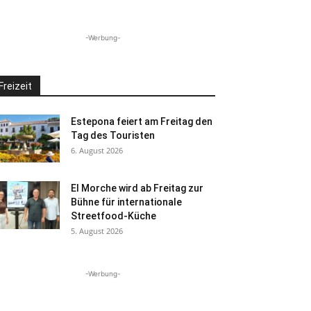
-Werbung-
Freizeit
Estepona feiert am Freitag den
Tag des Touristen
6. August 2026
El Morche wird ab Freitag zur
Bühne für internationale
Streetfood-Küche
5. August 2026
-Werbung-