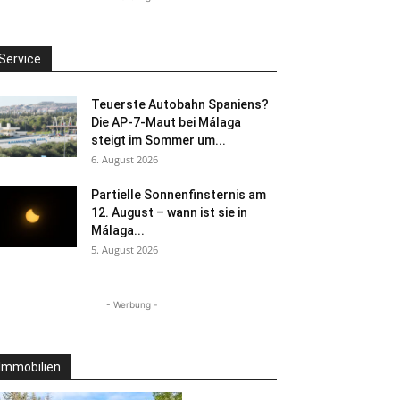
Service
Teuerste Autobahn Spaniens?
Die AP-7-Maut bei Málaga
steigt im Sommer um...
6. August 2026
Partielle Sonnenfinsternis am
12. August – wann ist sie in
Málaga...
5. August 2026
- Werbung -
Immobilien