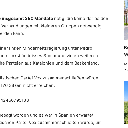
r insgesamt 350 Mandate
nötig, die keine der beiden
n Verhandlungen mit kleineren Gruppen notwendig
werden kann.
B
einer linken Minderheitsregierung unter Pedro
W
euen Linksbündnisses Sumar und vielen weiteren
sche Parteien aus Katalonien und dem Baskenland.
M
7
ulistischen Partei Vox zusammenschließen würde,
76 Sitzen nicht erreichen.
32342456795138
gesagt worden und es war in Spanien erwartet
istischen Partei Vox zusammenschließen würde, um