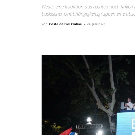
Weder eine Koalition aus rechten noch linken 
baskischer Unabhängigkeitsgruppen eine absol
von
Costa del Sol Online
-
24. Juli 2023
Teilen