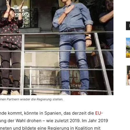
nen Partnern wieder die Regierung stellen.
nde kommt, könnte in Spanien, das derzeit die
EU-
ng der Wahl drohen – wie zuletzt 2019. Im Jahr 2019
ten und bildete eine Regierung in Koalition mit