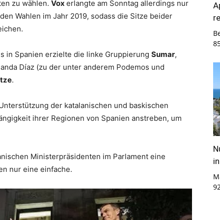
ten zu wählen.
Vox
erlangte am Sonntag allerdings nur
A
 den Wahlen im Jahr 2019, sodass die Sitze beider
r
eichen.
B
8
 in Spanien erzielte die linke Gruppierung
Sumar
,
olanda Díaz (zu der unter anderem Podemos und
itze
.
nterstützung der katalanischen und baskischen
hängigkeit ihrer Regionen von Spanien anstreben, um
N
anischen Ministerpräsidenten im Parlament eine
i
en nur eine einfache.
M
9