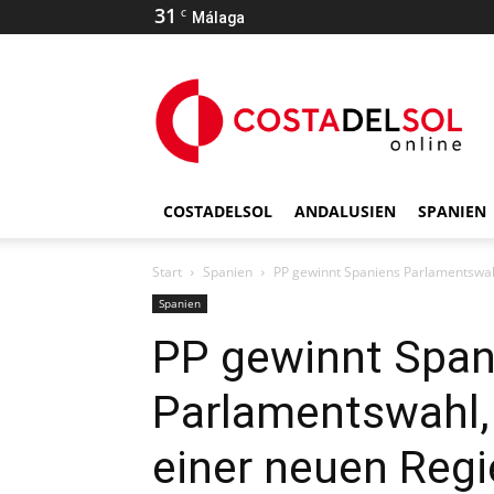
31
C
Málaga
COSTADELSOL
ANDALUSIEN
SPANIEN
Start
Spanien
PP gewinnt Spaniens Parlamentswahl
Spanien
PP gewinnt Span
Parlamentswahl, 
einer neuen Regi