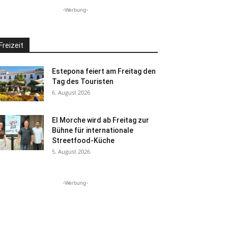
-Werbung-
Freizeit
Estepona feiert am Freitag den
Tag des Touristen
6. August 2026
El Morche wird ab Freitag zur
Bühne für internationale
Streetfood-Küche
5. August 2026
-Werbung-