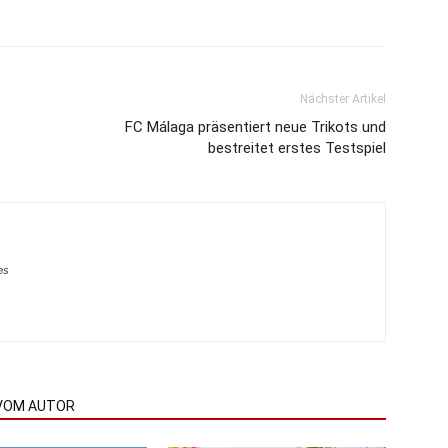
Nächster Artikel
FC Málaga präsentiert neue Trikots und
bestreitet erstes Testspiel
es
VOM AUTOR