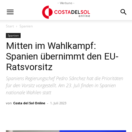
- Werbung -
Start
Spanien
Spanien
Mitten im Wahlkampf:
Spanien übernimmt den EU-
Ratsvorsitz
Spaniens Regierungschef Pedro Sánchez hat die Prioritäten
für den Vorsitz vorgestellt. Am 23. Juli finden in Spanien
nationale Wahlen statt
von
Costa del Sol Online
-
1. Juli 2023