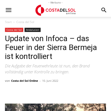
- Werbung -
Start
Costa del Sol
Costa del Sol
Andalusien
Update von Infoca – das
Feuer in der Sierra Bermeja
ist kontrolliert
Die Aufgabe der Feuerwehrleute ist nun, den Brand
vollständig unter Kontrolle zu bringen.
von
Costa del Sol Online
-
10. Juni 2022