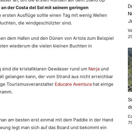
D
 an der Costa del Sol mit seinem geringen
N
ie ersten Ausflüge sollte einen Tag mit wenig Wellen
J
Buchten, die windgeschützter sind.
Va
2
chen dem Hafen und den Dünen von Artola zum Beispiel
eten wiederum die vielen kleinen Buchten in
g sind die kristallklaren Gewässer rund um
Nerja
und
ll gelangen kann, der vom Strand aus nicht erreichbar
sige Tourismusveranstalter
Educare Aventura
hat einige
gramm.
S
d
C
 man am besten erst einmal mit dem Paddle in der Hand
7
chwung legt man sich auf das Board und bekommt ein