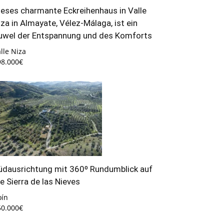
ieses charmante Eckreihenhaus in Valle
iza in Almayate, Vélez-Málaga, ist ein
uwel der Entspannung und des Komforts
lle Niza
98.000€
üdausrichtung mit 360º Rundumblick auf
ie Sierra de las Nieves
oín
50.000€