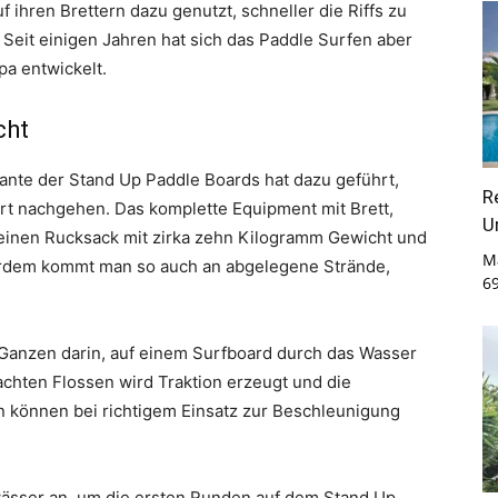
ihren Brettern dazu genutzt, schneller die Riffs zu
Seit einigen Jahren hat sich das Paddle Surfen aber
pa entwickelt.
cht
iante der Stand Up Paddle Boards hat dazu geführt,
R
rt nachgehen. Das komplette Equipment mit Brett,
U
einen Rucksack mit zirka zehn Kilogramm Gewicht und
M
ußerdem kommt man so auch an abgelegene Strände,
6
Ganzen darin, auf einem Surfboard durch das Wasser
achten Flossen wird Traktion erzeugt und die
 können bei richtigem Einsatz zur Beschleunigung
wässer an, um die ersten Runden auf dem Stand Up