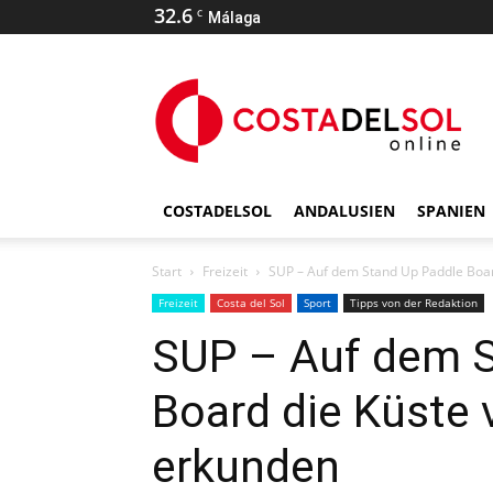
32.6
C
Málaga
COSTADELSOL
ANDALUSIEN
SPANIEN
Start
Freizeit
SUP – Auf dem Stand Up Paddle Boar
Freizeit
Costa del Sol
Sport
Tipps von der Redaktion
SUP – Auf dem S
Board die Küste
erkunden