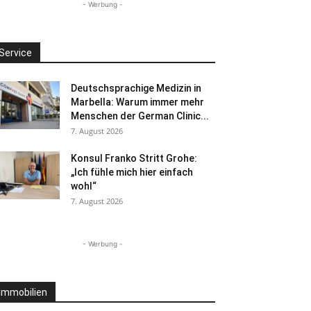
- Werbung -
Service
Deutschsprachige Medizin in
Marbella: Warum immer mehr
Menschen der German Clinic...
7. August 2026
Konsul Franko Stritt Grohe:
„Ich fühle mich hier einfach
wohl“
7. August 2026
- Werbung -
Immobilien