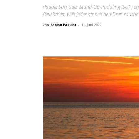
Paddle Surf oder Stand-Up-Paddling (SUP) erf
Beliebtheit, weil jeder schnell den Dreh rausha
von
Fabian Pakulat
-
11. Juni 2022
Teilen