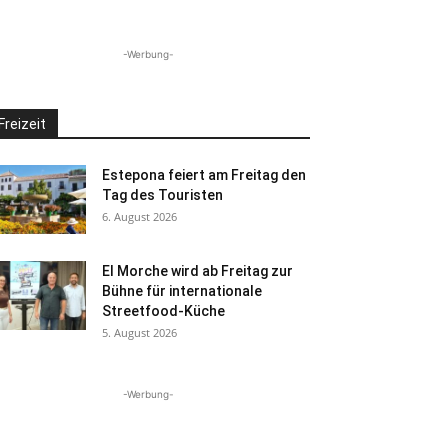
-Werbung-
Freizeit
Estepona feiert am Freitag den
Tag des Touristen
6. August 2026
El Morche wird ab Freitag zur
Bühne für internationale
Streetfood-Küche
5. August 2026
-Werbung-