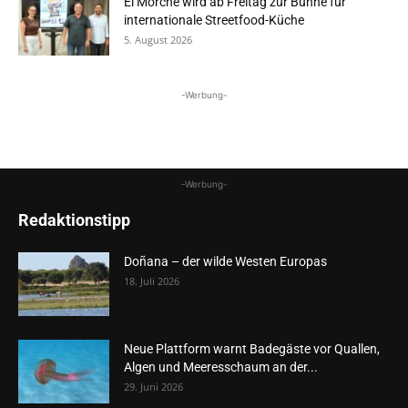
El Morche wird ab Freitag zur Bühne für
internationale Streetfood-Küche
5. August 2026
-Werbung-
-Werbung-
Redaktionstipp
Doñana – der wilde Westen Europas
18. Juli 2026
Neue Plattform warnt Badegäste vor Quallen,
Algen und Meeresschaum an der...
29. Juni 2026