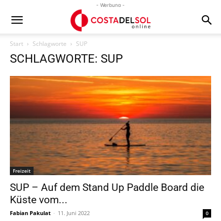
- Werbung -
Start
Schlagworte
SUP
SCHLAGWORTE: SUP
Freizeit
SUP – Auf dem Stand Up Paddle Board die
Küste vom...
Fabian Pakulat
-
11. Juni 2022
0