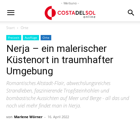
- Werbung -
Start
Orte
Freizeit
Ausflüge
Orte
Nerja – ein malerischer
Küstenort in traumhafter
Umgebung
Romantisches Altstadt-Flair, abwechslungsreiches
Strandleben, faszinierende Tropfsteinhöhlen und
bombastische Aussichten auf Meer und Berge - all das und
noch viel mehr findet man in Nerja.
von
Marlene Wörner
-
16. April 2022