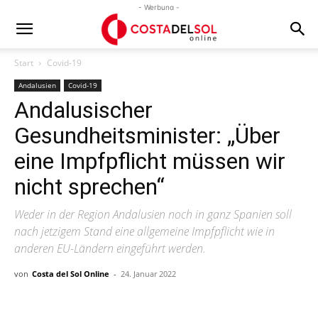
- Werbung -
Start
Covid-19
Andalusien
Covid-19
Andalusischer
Gesundheitsminister: „Über
eine Impfpflicht müssen wir
nicht sprechen“
Weder in der Region Andalusien noch in ganz Spanien soll
nach jetzigem Stand eine allgemeine Impfpflicht wie in
anderen EU-Ländern eingeführt werden.
von
Costa del Sol Online
-
24. Januar 2022