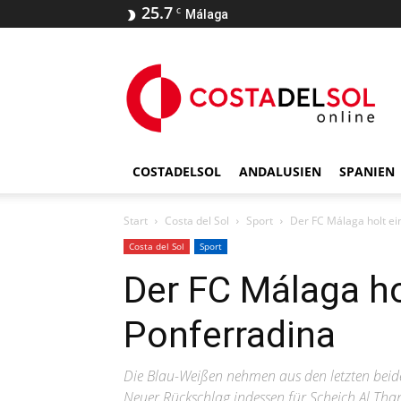
25.7
C
Málaga
COSTADELSOL
ANDALUSIEN
SPANIEN
Start
Costa del Sol
Sport
Der FC Málaga holt ei
Costa del Sol
Sport
Der FC Málaga ho
Ponferradina
Die Blau-Weißen nehmen aus den letzten beide
Neuer Rückschlag indessen für Scheich Al Tha