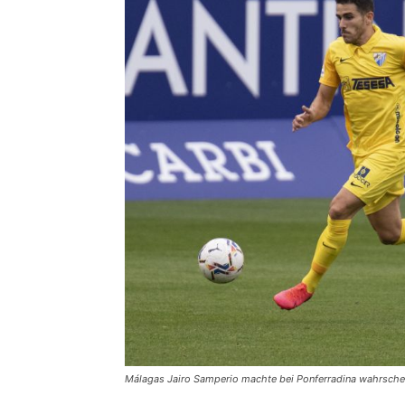
Málagas Jairo Samperio machte bei Ponferradina wahrscheinl