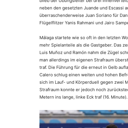
blieb der Übungsleiter bei drei Innenverte
neben den gesetzten Juande und Escassi auf
überraschenderweise Juan Soriano für Dani
Flügelflitzer Yanis Rahmani und Jairo Samp
Málaga startete wie so oft in den letzten Wo
mehr Spielanteile als die Gastgeber. Das z
Luis Muñoz und Ramón nahm die Zügel schn
man allerdings im eigenen Strafraum überst
traf. Die Führung für die erneut in Gelb auf
Calero schlug einen weiten und hohen Befr
sich im Lauf- und Körperduell gegen zwei M
Strafraum konnte er jedoch noch zurückste
Metern ins lange, linke Eck traf (16. Minute).