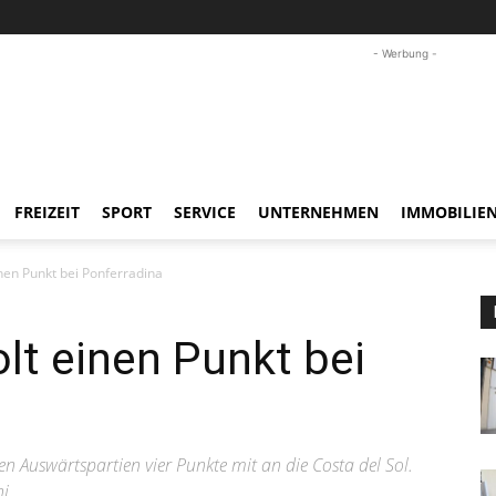
- Werbung -
FREIZEIT
SPORT
SERVICE
UNTERNEHMEN
IMMOBILIE
nen Punkt bei Ponferradina
lt einen Punkt bei
n Auswärtspartien vier Punkte mit an die Costa del Sol.
ni