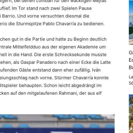
idigern, bei denen Lombán für den wackligen Mejías
lief. Im Tor stand nach zwei Spielen Pause
 Barrio. Und vorne versuchten diesmal die
erio die Sturmspitze Pablo Chavarría zu bedienen.
chen gut in die Partie und hatte zu Beginn deutlich
entrale Mittelfeldduo aus der eigenen Akademie um
G
ell in die Hand. Die erste Schrecksekunde musste
E
ehen, als Gaspar Panadero nach einer Ecke die Latte
B
laufenden Gäste entstand dann eher zufällig. Iván
La
eiungsschlag nach vorne. Stürmer Chavarría konnte
5
itspieler behaupten. Schon leicht abgedrängt im
cken auf den mitgelaufenen Rahmani, der aus elf