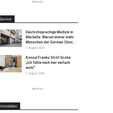
- Werbung -
Service
Deutschsprachige Medizin in
Marbella: Warum immer mehr
Menschen der German Clinic...
7. August 2026
Konsul Franko Stritt Grohe:
„Ich fühle mich hier einfach
wohl“
7. August 2026
- Werbung -
Immobilien