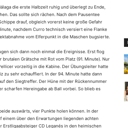
álaga die erste Halbzeit ruhig und überlegt zu Ende,
hen. Das sollte sich rächen. Nach dem Pausentee
chippe drauf, obgleich vorerst keine große Gefahr
 Minute, nachdem Curro technisch versiert eine Flanke
irektabnahme vom Elferpunkt in die Maschen bugsierte.
gen sich dann noch einmal die Ereignisse. Erst flog
 brutalen Grätsche mit Rot vom Platz (91. Minute). Nur
llicer vorzeitig in die Kabine. Der Übungsleiter hatte
z zu sehr echauffiert. In der 94. Minute hatte dann
uf den Siegtreffer. Der Hüne mit der Rückennummer
er scharfen Hereingabe ab Ball vorbei. So blieb es
beide auswärts, vier Punkte holen können. In der
uf einem über den Erwartungen liegenden achten
 Erstligaabsteiger CD Leganés in den heimischen