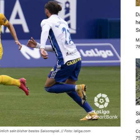
D
h
S
M
7
S
d
C
ich sein bisher bestes Saisonspiel. // Foto: laliga.com
7