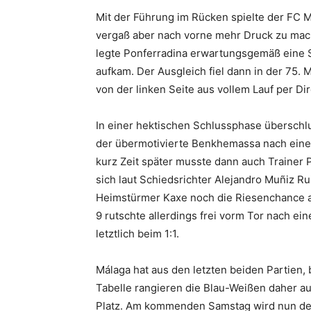
Mit der Führung im Rücken spielte der FC M
vergaß aber nach vorne mehr Druck zu mac
legte Ponferradina erwartungsgemäß eine S
aufkam. Der Ausgleich fiel dann in der 75.
von der linken Seite aus vollem Lauf per D
In einer hektischen Schlussphase überschlu
der übermotivierte
Benkhemassa
nach einer
kurz Zeit später musste dann auch Trainer Pe
sich laut Schiedsrichter Alejandro Muñiz Rui
Heimstürmer Kaxe noch die Riesenchance a
9 rutschte allerdings frei vorm Tor nach ein
letztlich beim 1:1.
Málaga hat aus den letzten beiden Partien, 
Tabelle rangieren die Blau-Weißen daher a
Platz. Am kommenden Samstag wird nun der