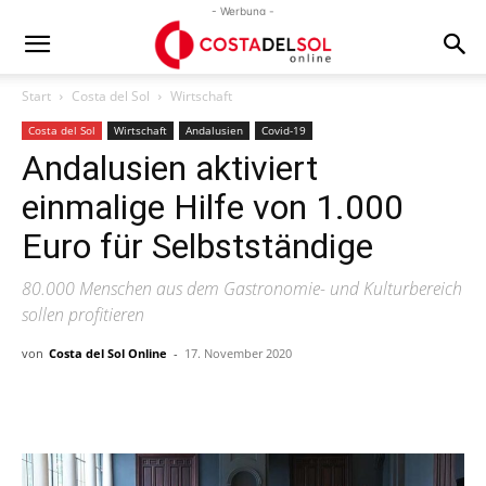
- Werbung -
Start
Costa del Sol
Wirtschaft
Costa del Sol
Wirtschaft
Andalusien
Covid-19
Andalusien aktiviert
einmalige Hilfe von 1.000
Euro für Selbstständige
80.000 Menschen aus dem Gastronomie- und Kulturbereich
sollen profitieren
von
Costa del Sol Online
-
17. November 2020