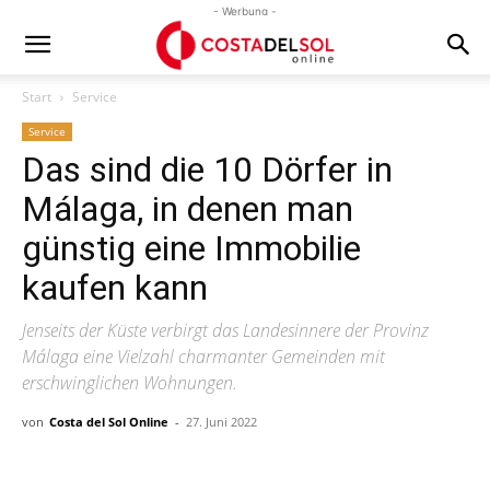
- Werbung -
Start
Service
Service
Das sind die 10 Dörfer in
Málaga, in denen man
günstig eine Immobilie
kaufen kann
Jenseits der Küste verbirgt das Landesinnere der Provinz
Málaga eine Vielzahl charmanter Gemeinden mit
erschwinglichen Wohnungen.
von
Costa del Sol Online
-
27. Juni 2022