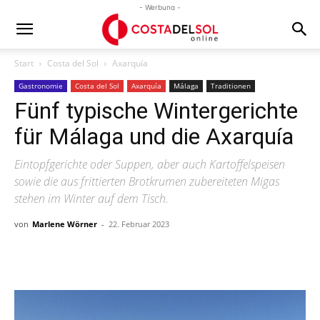
- Werbung -
Start
Costa del Sol
Axarquía
Gastronomie
Costa del Sol
Axarquía
Málaga
Traditionen
Fünf typische Wintergerichte
für Málaga und die Axarquía
Eintopfgerichte oder Suppen, aber auch Kartoffelspeisen
sowie die aus frittierten Brotkrumen zubereiteten Migas
stehen im Winter auf dem Tisch.
von
Marlene Wörner
-
22. Februar 2023