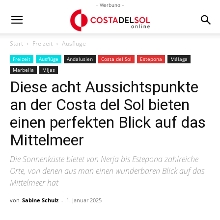
- Werbung -
Start
Freizeit
Ausflüge
Freizeit
Ausflüge
Andalusien
Costa del Sol
Estepona
Málaga
Marbella
Mijas
Diese acht Aussichtspunkte
an der Costa del Sol bieten
einen perfekten Blick auf das
Mittelmeer
Die Sonnenküste bietet von Nerja bis Estepona zahlreiche
Orte, von denen aus man einen wunderbaren Blick auf das
Mittelmeer hat
von
Sabine Schulz
-
1. Januar 2025