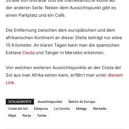
Straße von Gibraltar und die marokkanische Küste auf
der anderen Seite. Neben dem Aussichtspunkt gibt es
einen Parkplatz und ein Café.
Die Entfernung zwischen dem europäischen und dem
afrikanischen Kontinent an dieser Stelle beträgt nur etwa
15 Kilometer. An klaren Tagen kann man die spanischen
Exklave
Ceuta
und Tanger in Marokko erkennen.
Von welchen weiteren Aussichtspunkte an der Costa del
Sol aus man Afrika sehen kann, erfährt man unter
diesem
Link
.
SCHLAGWORTE
Aussichtspunkte
Balcón de Europa
Costa del Sol
Estepona
La Concha
Malaga
Marbella
Mijas
Nerja
Tarika