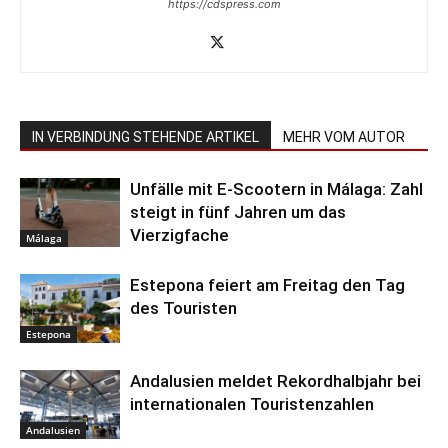
https://cdspress.com
IN VERBINDUNG STEHENDE ARTIKEL
MEHR VOM AUTOR
Unfälle mit E-Scootern in Málaga: Zahl
steigt in fünf Jahren um das
Vierzigfache
Málaga
Estepona feiert am Freitag den Tag
des Touristen
Estepona
Andalusien meldet Rekordhalbjahr bei
internationalen Touristenzahlen
Andalusien