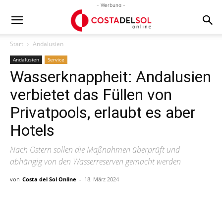
- Werbung -
Start
Andalusien
Andalusien
Service
Wasserknappheit: Andalusien
verbietet das Füllen von
Privatpools, erlaubt es aber
Hotels
Nach Ostern sollen die Maßnahmen überprüft und
abhängig von den Wasserreserven gemacht werden
von
Costa del Sol Online
-
18. März 2024