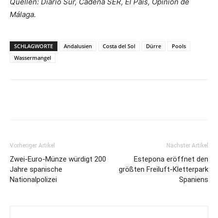
Quellen: Diario Sur, Cadena SER, El País, Opinion de
Málaga.
SCHLAGWORTE
Andalusien
Costa del Sol
Dürre
Pools
Wassermangel
Vorheriger Artikel
Nächster Artikel
Zwei-Euro-Münze würdigt 200
Estepona eröffnet den
Jahre spanische
größten Freiluft-Kletterpark
Nationalpolizei
Spaniens