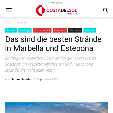
- Werbung -
Start
Freizeit
Freizeit
Ausflüge
Costa del Sol
Estepona
Marbella
Strände
Das sind die besten Strände
in Marbella und Estepona
Entlang der westlichen Costa del Sol gibt es ein breites
Spektrum an Freizeitmöglichkeiten und viele schöne
Strände, die nicht jeder kennt
von
Sabine Schulz
-
2. September 2023