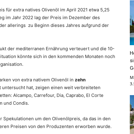
s für extra natives Olivenöl im April 2021 etwa 5,25
ieg im Jahr 2022 lag der Preis im Dezember des
, der allerings zu Beginn dieses Jahres aufgrund der
odukt der mediterranen Ernährung verteuert und die 10-
H
 Situation könnte sich in den kommenden Monaten noch
s
ganisation.
G
M
arken von extra nativem Olivenöl in
zehn
3
 untersucht hat, zeigen einen weit verbreiteten
ketten: Alcampo, Carrefour, Dia, Caprabo, El Corte
um und Condis.
r Spekulationen um den Olivenölpreis, da das in den
igeren Preisen von den Produzenten erworben wurde.