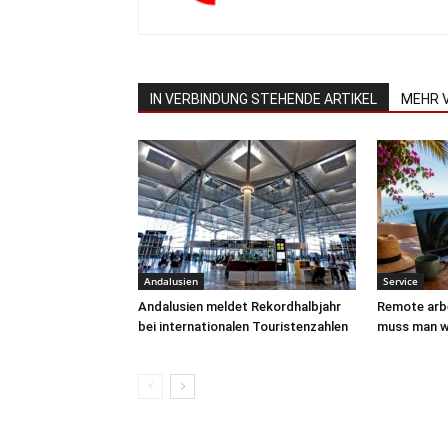
IN VERBINDUNG STEHENDE ARTIKEL
MEHR 
Andalusien
Service
Andalusien meldet Rekordhalbjahr
Remote arbe
bei internationalen Touristenzahlen
muss man w