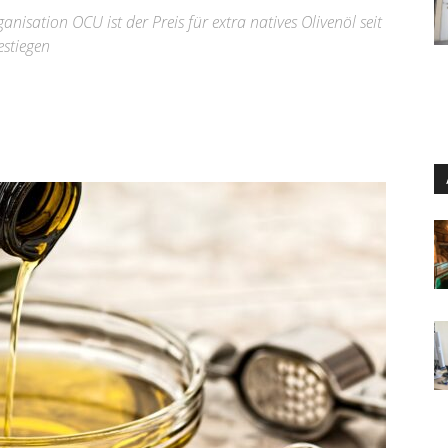
sation OCU ist der Preis für extra natives Olivenöl seit
estiegen