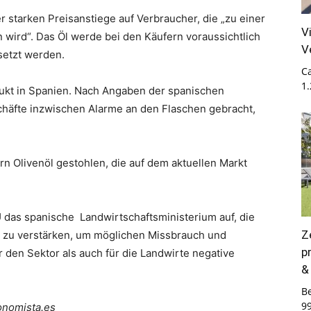
starken Preisanstiege auf Verbraucher, die „zu einer
V
wird“. Das Öl werde bei den Käufern voraussichtlich
V
setzt werden.
Ca
1
ukt in Spanien. Nach Angaben der spanischen
häfte inzwischen Alarme an den Flaschen gebracht,
rn Olivenöl gestohlen, die auf dem aktuellen Markt
U das spanische Landwirtschaftsministerium auf, die
Z
te zu verstärken, um möglichen Missbrauch und
p
 den Sektor als auch für die Landwirte negative
&
B
9
conomista.es