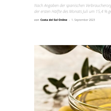
Nach Angaben der spanischen Verbraucherorgani
der ersten Hälfte des Monats Juli um 15,4 % g
von
Costa del Sol Online
-
1. September 2023
Teilen