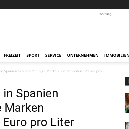
- Werbung -
FREIZEIT
SPORT
SERVICE
UNTERNEHMEN
IMMOBILIE
l in Spanien explodiert: Einige Marken überschreiten 12 Euro pro...
l in Spanien
ge Marken
 Euro pro Liter