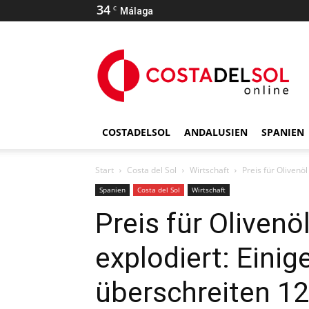
34
C
Málaga
COSTADELSOL
ANDALUSIEN
SPANIEN
Start
Costa del Sol
Wirtschaft
Preis für Olivenö
Spanien
Costa del Sol
Wirtschaft
Preis für Olivenö
explodiert: Eini
überschreiten 12