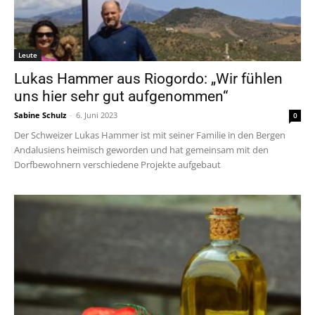
Leute
Lukas Hammer aus Riogordo: „Wir fühlen
uns hier sehr gut aufgenommen“
Sabine Schulz
-
6. Juni 2023
0
Der Schweizer Lukas Hammer ist mit seiner Familie in den Bergen
Andalusiens heimisch geworden und hat gemeinsam mit den
Dorfbewohnern verschiedene Projekte aufgebaut