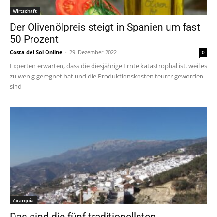
Wirtschaft
Der Olivenölpreis steigt in Spanien um fast
50 Prozent
Costa del Sol Online
-
29. Dezember 2022
0
Experten erwarten, dass die diesjährige Ernte katastrophal ist, weil es
zu wenig geregnet hat und die Produktionskosten teurer geworden
sind
Axarquía
Das sind die fünf traditionellsten