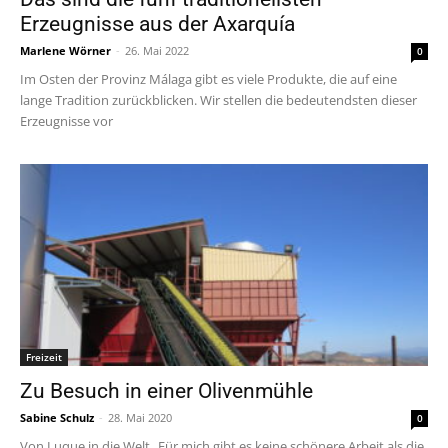
Erzeugnisse aus der Axarquía
Marlene Wörner
-
26. Mai 2022
0
Im Osten der Provinz Málaga gibt es viele Produkte, die auf eine
lange Tradition zurückblicken. Wir stellen die bedeutendsten dieser
Erzeugnisse vor
Freizeit
Zu Besuch in einer Olivenmühle
Sabine Schulz
-
28. Mai 2020
0
Von Luque in die Welt „Für mich gibt es keine schönere Arbeit als die