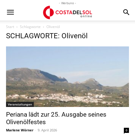
- Werbung -
Start
Schlagworte
Olivenöl
SCHLAGWORTE: Olivenöl
Veranstaltungen
Periana lädt zur 25. Ausgabe seines
Olivenölfestes
Marlene Wörner
-
9. April 2026
0