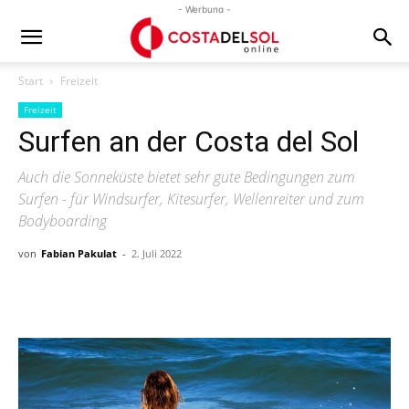
- Werbung -
Start
Freizeit
Freizeit
Surfen an der Costa del Sol
Auch die Sonneküste bietet sehr gute Bedingungen zum
Surfen - für Windsurfer, Kitesurfer, Wellenreiter und zum
Bodyboarding
von
Fabian Pakulat
-
2. Juli 2022