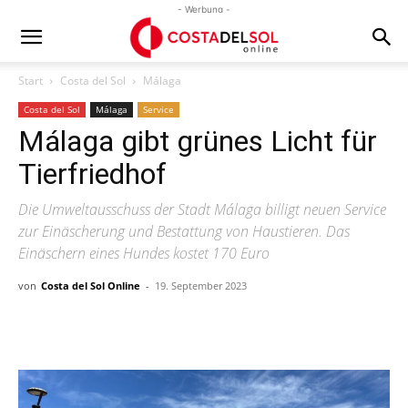
- Werbung -
Start
Costa del Sol
Málaga
Costa del Sol
Málaga
Service
Málaga gibt grünes Licht für
Tierfriedhof
Die Umweltausschuss der Stadt Málaga billigt neuen Service
zur Einäscherung und Bestattung von Haustieren. Das
Einäschern eines Hundes kostet 170 Euro
von
Costa del Sol Online
-
19. September 2023