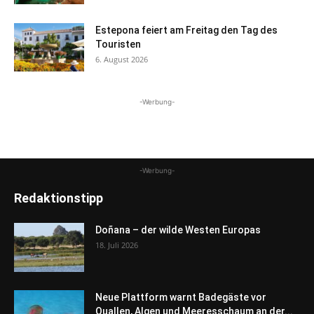
Estepona feiert am Freitag den Tag des
Touristen
6. August 2026
-Werbung-
-Werbung-
Redaktionstipp
Doñana – der wilde Westen Europas
18. Juli 2026
Neue Plattform warnt Badegäste vor
Quallen, Algen und Meeresschaum an der...