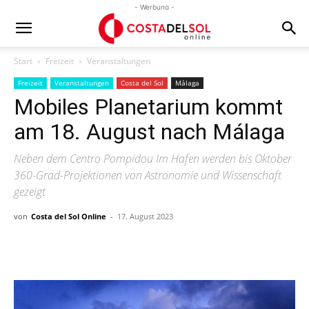
- Werbung -
Start
Freizeit
Veranstaltungen
Freizeit
Veranstaltungen
Costa del Sol
Málaga
Mobiles Planetarium kommt
am 18. August nach Málaga
Neben dem Centro Pompidou Im Hafen werden bis Oktober
360-Grad-Projektionen von Astronomie und Wissenschaft
gezeigt
von
Costa del Sol Online
-
17. August 2023